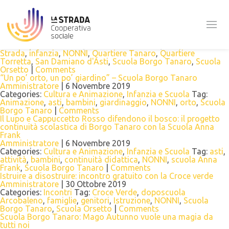
Tag Archives: NONNI
Buona Pasqua dai Nonni della Casa di riposo “S. Aluffi” e dai
Bambini dei Servizi per l’infanzia della coop. La Strada
Amministratore
|
9 Aprile 2020
Categories:
Articoli
Tag:
Anziani
,
Baby parking MELARANCIO
,
bambini
,
Casa S. Aluffi
,
Castelnuovo Calcea
,
cooperativa La
Strada
,
infanzia
,
NONNI
,
Quartiere Tanaro
,
Quartiere
Torretta
,
San Damiano d'Asti
,
Scuola Borgo Tanaro
,
Scuola
Orsetto
|
Comments
“Un po’ orto, un po’ giardino” – Scuola Borgo Tanaro
Amministratore
|
6 Novembre 2019
Categories:
Cultura e Animazione
,
Infanzia e Scuola
Tag:
Animazione
,
asti
,
bambini
,
giardinaggio
,
NONNI
,
orto
,
Scuola
Borgo Tanaro
|
Comments
Il Lupo e Cappuccetto Rosso difendono il bosco: il progetto
continuità scolastica di Borgo Tanaro con la Scuola Anna
Frank
Amministratore
|
6 Novembre 2019
Categories:
Cultura e Animazione
,
Infanzia e Scuola
Tag:
asti
,
attività
,
bambini
,
continuità didattica
,
NONNI
,
scuola Anna
Frank
,
Scuola Borgo Tanaro
|
Comments
Istruire a disostruire: incontro gratuito con la Croce verde
Amministratore
|
30 Ottobre 2019
Categories:
Incontri
Tag:
Croce Verde
,
doposcuola
Arcobaleno
,
famiglie
,
genitori
,
Istruzione
,
NONNI
,
Scuola
Borgo Tanaro
,
Scuola Orsetto
|
Comments
Scuola Borgo Tanaro: Mago Autunno vuole una magia da
tutti noi