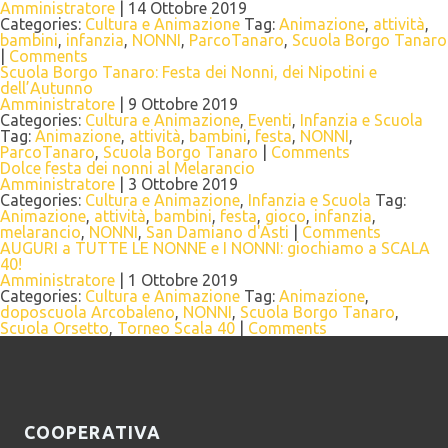
Amministratore
|
14 Ottobre 2019
Categories:
Cultura e Animazione
Tag:
Animazione
,
attività
,
bambini
,
infanzia
,
NONNI
,
ParcoTanaro
,
Scuola Borgo Tanaro
|
Comments
Scuola Borgo Tanaro: Festa dei Nonni, dei Nipotini e
dell’Autunno
Amministratore
|
9 Ottobre 2019
Categories:
Cultura e Animazione
,
Eventi
,
Infanzia e Scuola
Tag:
Animazione
,
attività
,
bambini
,
festa
,
NONNI
,
ParcoTanaro
,
Scuola Borgo Tanaro
|
Comments
Dolce festa dei nonni al Melarancio
Amministratore
|
3 Ottobre 2019
Categories:
Cultura e Animazione
,
Infanzia e Scuola
Tag:
Animazione
,
attività
,
bambini
,
festa
,
gioco
,
infanzia
,
melarancio
,
NONNI
,
San Damiano d'Asti
|
Comments
AUGURI a TUTTE LE NONNE e I NONNI: giochiamo a SCALA
40!
Amministratore
|
1 Ottobre 2019
Categories:
Cultura e Animazione
Tag:
Animazione
,
doposcuola Arcobaleno
,
NONNI
,
Scuola Borgo Tanaro
,
Scuola Orsetto
,
Torneo Scala 40
|
Comments
COOPERATIVA