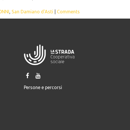
ONNI
,
San Damiano d'Asti
|
Comments
Persone e percorsi