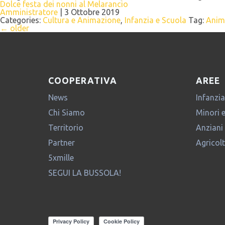
Dolce festa dei nonni al Melarancio
Amministratore
|
3 Ottobre 2019
Categories:
Cultura e Animazione
,
Infanzia e Scuola
Tag:
Anim
←
older
COOPERATIVA
AREE
News
Infanzia
Chi Siamo
Minori 
Territorio
Anziani
Partner
Agricol
5xmille
SEGUI LA BUSSOLA!