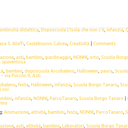
ore della tradizione
he non c'é
,
infanzia
,
Natale
,
Quartiere San Quirico
|
Comments
 scolastica
ontinuità didattica
,
Doposcuola L'Isola che non c'é
,
infanzia
,
Q
asa S. Aluffi
,
Castelnuovo Calcea
,
Creatività
|
Comments
azione
,
asti
,
bambini
,
giardinaggio
,
NONNI
,
orto
,
Scuola Borg
sì spaventosa
tà
,
bambini
,
doposcuola Arcobaleno
,
Halloween
,
paura
,
Scuol
 via Puccini 9, Asti
obaleno
,
festa
,
Halloween
,
infanzia
,
Scuola Borgo Tanaro
,
Scu
i noi
ambini
,
infanzia
,
NONNI
,
ParcoTanaro
,
Scuola Borgo Tanaro
|
unno
g:
Animazione
,
attività
,
bambini
,
festa
,
NONNI
,
ParcoTanaro
,
S
azione
,
asti
,
attività
,
bambini
,
Laboratori
,
Scuola Borgo Tana