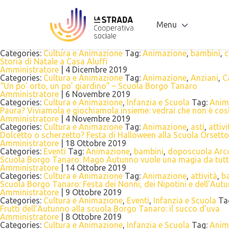
Tag Archives: Animazione
Doposcuola “L’Isola che non c’è”: attendere il Natale con il cal
Amministratore
|
23 Dicembre 2019
Menu
Categories:
Eventi
Tag:
Animazione
,
asti
,
Doposcuola L'Isola c
Scuola Borgo Tanaro e Isola che non c’è – Progetto continuità
Amministratore
|
12 Dicembre 2019
Categories:
Cultura e Animazione
Tag:
Animazione
,
bambini
,
c
Storia di Natale a Casa Aluffi
Amministratore
|
4 Dicembre 2019
Categories:
Cultura e Animazione
Tag:
Animazione
,
Anziani
,
C
“Un po’ orto, un po’ giardino” – Scuola Borgo Tanaro
Amministratore
|
6 Novembre 2019
Categories:
Cultura e Animazione
,
Infanzia e Scuola
Tag:
Anim
Paura? Viviamola e giochiamola insieme: vedrai che non è co
Amministratore
|
4 Novembre 2019
Categories:
Cultura e Animazione
Tag:
Animazione
,
asti
,
attivi
Dolcetto o scherzetto? Festa di Halloween alla Scuola Orsetto –
Amministratore
|
18 Ottobre 2019
Categories:
Eventi
Tag:
Animazione
,
bambini
,
doposcuola Arc
Scuola Borgo Tanaro: Mago Autunno vuole una magia da tutt
Amministratore
|
14 Ottobre 2019
Categories:
Cultura e Animazione
Tag:
Animazione
,
attività
,
b
Scuola Borgo Tanaro: Festa dei Nonni, dei Nipotini e dell’Aut
Amministratore
|
9 Ottobre 2019
Categories:
Cultura e Animazione
,
Eventi
,
Infanzia e Scuola
Ta
Frutti dell’Autunno alla scuola Borgo Tanaro: il succo d’uva
Amministratore
|
8 Ottobre 2019
Categories:
Cultura e Animazione
,
Infanzia e Scuola
Tag:
Anim