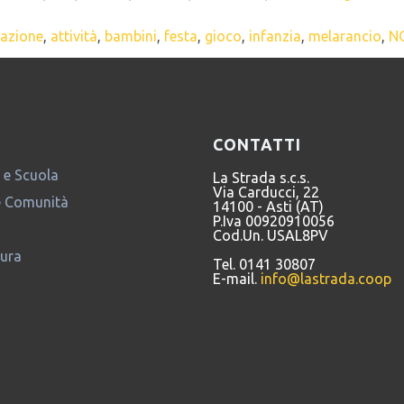
azione
,
attività
,
bambini
,
festa
,
gioco
,
infanzia
,
melarancio
,
N
CONTATTI
 e Scuola
La Strada s.c.s.
Via Carducci, 22
e Comunità
14100 - Asti (AT)
P.Iva 00920910056
Cod.Un. USAL8PV
tura
Tel. 0141 30807
E-mail.
info@lastrada.coop