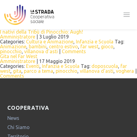
Tag Archives: far west
Festa nel Far West
Amministratore
|
23 Luglio 2019
Categories:
Infanzia e Scuola
Tag:
Animazione
,
centro estivo
,
doposcuola
,
far west
,
festa
,
nativi americani
,
pinocchio
,
villanova d'asti
|
Comments
I nativi della Tribù di Pinocchio: Augh!
Amministratore
|
3 Luglio 2019
Categories:
Cultura e Animazione
,
Infanzia e Scuola
Tag:
Animazione
,
bambini
,
centro estivo
,
far west
,
gioco
,
pinocchio
,
villanova d'asti
|
Comments
Gita nel Far West
Amministratore
|
17 Maggio 2019
Categories:
Eventi
,
Infanzia e Scuola
Tag:
doposcuola
,
far
west
,
gita
,
parco a tema
,
pinocchio
,
villanova d'asti
,
voghera
|
Comments
COOPERATIVA
News
Chi Siamo
Territorio