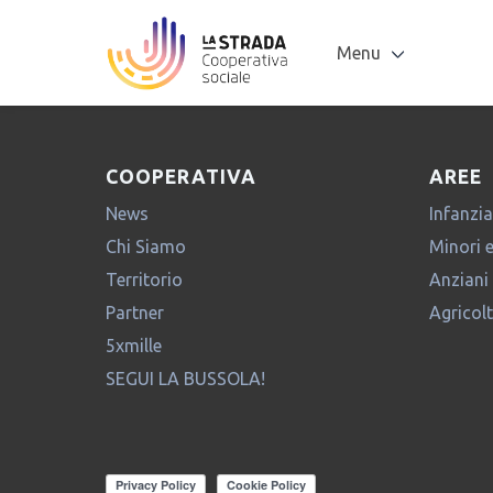
Tag Archives: Costigliole d’Asti
Incontro su accoglienza e affido
Amministratore
|
12 Aprile 2019
Menu
Categories:
Incontri
,
Minori e Comunità
Tag:
Accoglienza
,
Aff
COOPERATIVA
AREE
News
Infanzia
Chi Siamo
Minori 
Territorio
Anziani
Partner
Agricol
5xmille
SEGUI LA BUSSOLA!