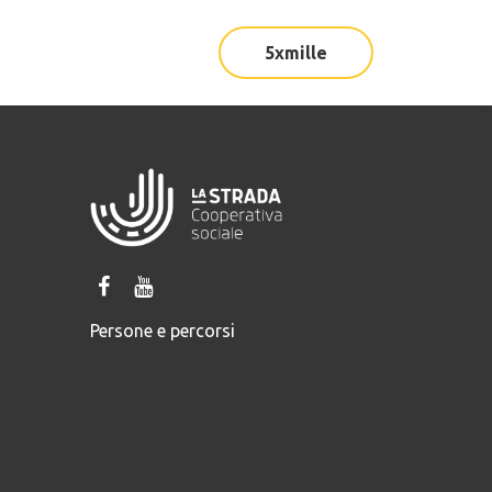
5xmille
+miglia
|
Comments
Persone e percorsi