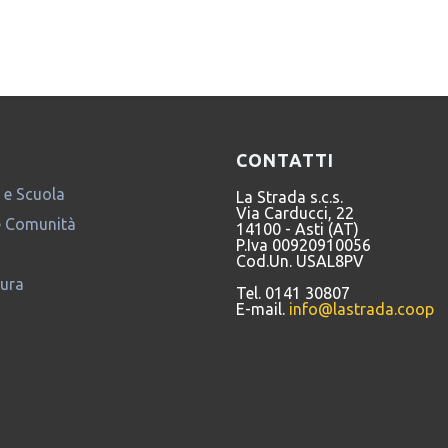
ido
,
Comunità per minori Piccolo Principe
,
Costigliole d'Asti
,
Fa
CONTATTI
 e Scuola
La Strada s.c.s.
Via Carducci, 22
e Comunità
14100 - Asti (AT)
P.Iva 00920910056
Cod.Un. USAL8PV
tura
Tel. 0141 30807
E-mail.
info@lastrada.coop