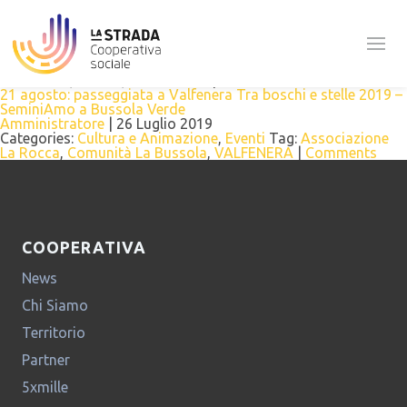
Tag Archives: Associazione La Rocca
“SeminiAmo”
Amministratore
|
24 Agosto 2019
Categories:
Cultura e Animazione
,
Minori e Comunità
Tag:
Animazione
,
Associazione La Rocca
,
attività
,
Bussola
,
Laboratori
,
Teatro
,
VALFENERA
|
Comments
21 agosto: passeggiata a Valfenera Tra boschi e stelle 2019 –
SeminiAmo a Bussola Verde
Amministratore
|
26 Luglio 2019
Categories:
Cultura e Animazione
,
Eventi
Tag:
Associazione
La Rocca
,
Comunità La Bussola
,
VALFENERA
|
Comments
COOPERATIVA
News
Chi Siamo
Territorio
Partner
5xmille