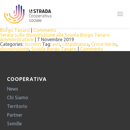
Tag Archives: disostruzione
La Croce Verde a Borgo Tanaro: come insegnare ai bambini la
disostruzione, una cosa semplice e fondamentale
Amministratore
|
20 Febbraio 2020
Categories:
Cultura e Animazione
,
Incontri
,
Infanzia e Scuola
Tag:
asti
,
Borgo Tanaro
,
Croce Verde
,
disostruzione
,
Scuola
Borgo Tanaro
|
Comments
Serata sulla disostruzione alla Scuola Borgo Tanaro
Amministratore
|
7 Novembre 2019
Categories:
Incontri
Tag:
asti
,
cittadinanza
,
Croce Verde
,
disostruzione
,
Scuola Borgo Tanaro
|
Comments
COOPERATIVA
News
Chi Siamo
Territorio
Partner
5xmille