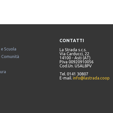
perativa La Strada
,
Servizio Civile Universale
|
Comments
CONTATTI
 e Scuola
La Strada s.c.s.
Via Carducci, 22
e Comunità
14100 - Asti (AT)
P.Iva 00920910056
Cod.Un. USAL8PV
tura
Tel. 0141 30807
E-mail.
info@lastrada.coop