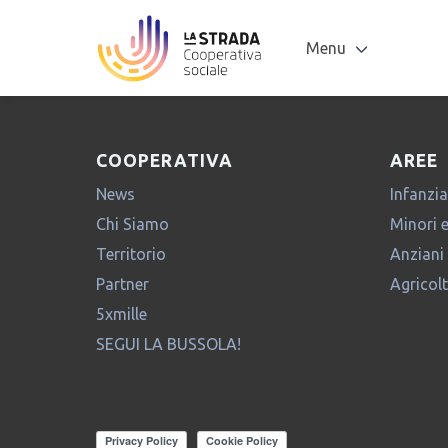
Tag Archives: Consorzio Co.Al.A
Servizio Civile Universale: incontri formativi
Amministratore
|
25 Settembre 2019
Menu
Categories:
Cultura e Animazione
Tag:
Consorzio Co.Al.A
,
coo
COOPERATIVA
AREE
News
Infanzia
Chi Siamo
Minori 
Territorio
Anziani
Partner
Agricol
5xmille
SEGUI LA BUSSOLA!