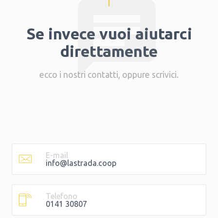
chat
Se invece vuoi aiutarci
direttamente
ecco i nostri contatti, oppure scrivici.
E-mail
info@lastrada.coop
Telefono
0141 30807